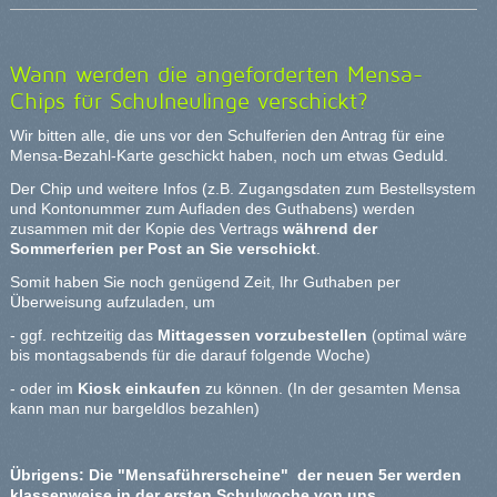
Wann werden die angeforderten Mensa-
Chips für Schulneulinge verschickt?
Wir bitten alle, die uns vor den Schulferien den Antrag für eine
Mensa-Bezahl-Karte geschickt haben, noch um etwas Geduld.
Der Chip und weitere Infos (z.B. Zugangsdaten zum Bestellsystem
und Kontonummer zum Aufladen des Guthabens) werden
zusammen mit der Kopie des Vertrags
während der
Sommerferien per Post an Sie verschickt
.
Somit haben Sie noch genügend Zeit, Ihr Guthaben per
Überweisung aufzuladen, um
- ggf. rechtzeitig das
Mittagessen vorzubestellen
(optimal wäre
bis montagsabends für die darauf folgende Woche)
- oder im
Kiosk einkaufen
zu können. (In der gesamten Mensa
kann man nur bargeldlos bezahlen)
Übrigens: Die "Mensaführerscheine" der neuen 5er werden
klassenweise in der ersten Schulwoche von uns