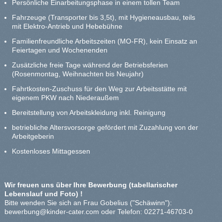
Persönliche Einarbeitungsphase in einem tollen Team
Fahrzeuge (Transporter bis 3,5t), mit Hygieneausbau, teils
mit Elektro-Antrieb und Hebebühne
Familienfreundliche Arbeitszeiten (MO-FR), kein Einsatz an
Feiertagen und Wochenenden
Zusätzliche freie Tage während der Betriebsferien
(Rosenmontag, Weihnachten bis Neujahr)
Fahrtkosten-Zuschuss für den Weg zur Arbeitsstätte mit
eigenem PKW nach Niederaußem
Bereitstellung von Arbeitskleidung inkl. Reinigung
betriebliche Altersvorsorge gefördert mit Zuzahlung von der
Arbeitgeberin
Kostenloses Mittagessen
Wir freuen uns über Ihre Bewerbung (tabellarischer
Lebenslauf und Foto) !
Bitte wenden Sie sich an Frau Gobelius ("Schäwinn"):
bewerbung@kinder-cater.com
oder Telefon: 02271-46703-0